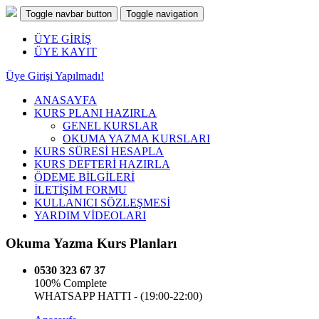
Toggle navbar button
Toggle navigation
ÜYE GİRİŞ
ÜYE KAYIT
Üye Girişi Yapılmadı!
ANASAYFA
KURS PLANI HAZIRLA
GENEL KURSLAR
OKUMA YAZMA KURSLARI
KURS SÜRESİ HESAPLA
KURS DEFTERİ HAZIRLA
ÖDEME BİLGİLERİ
İLETİŞİM FORMU
KULLANICI SÖZLEŞMESİ
YARDIM VİDEOLARI
Okuma Yazma Kurs Planları
0530 323 67 37
100% Complete
WHATSAPP HATTI -
(19:00-22:00)