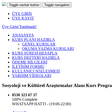
Toggle navbar button
Toggle navigation
ÜYE GİRİŞ
ÜYE KAYIT
Üye Girişi Yapılmadı!
ANASAYFA
KURS PLANI HAZIRLA
GENEL KURSLAR
OKUMA YAZMA KURSLARI
KURS SÜRESİ HESAPLA
KURS DEFTERİ HAZIRLA
ÖDEME BİLGİLERİ
İLETİŞİM FORMU
KULLANICI SÖZLEŞMESİ
YARDIM VİDEOLARI
Sosyoloji ve Kültürel Araştırmalar Alanı Kurs Progr
0530 323 67 37
100% Complete
WHATSAPP HATTI -
(19:00-22:00)