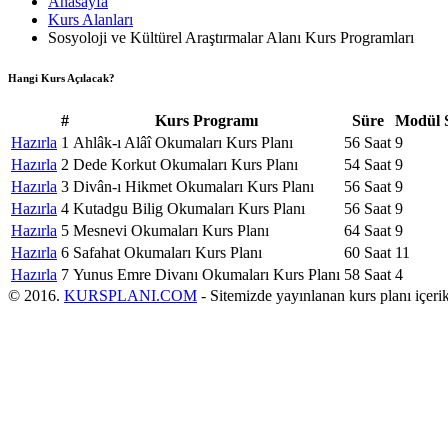
Anasayfa
Kurs Alanları
Sosyoloji ve Kültürel Araştırmalar Alanı Kurs Programları
Hangi Kurs Açılacak?
#
Kurs Programı
Süre
Modül S
Hazırla
1
Ahlâk-ı Alâî Okumaları Kurs Planı
56 Saat
9
Hazırla
2
Dede Korkut Okumaları Kurs Planı
54 Saat
9
Hazırla
3
Divân-ı Hikmet Okumaları Kurs Planı
56 Saat
9
Hazırla
4
Kutadgu Bilig Okumaları Kurs Planı
56 Saat
9
Hazırla
5
Mesnevi Okumaları Kurs Planı
64 Saat
9
Hazırla
6
Safahat Okumaları Kurs Planı
60 Saat
11
Hazırla
7
Yunus Emre Divanı Okumaları Kurs Planı
58 Saat
4
© 2016.
KURSPLANI.COM
- Sitemizde yayınlanan kurs planı içe