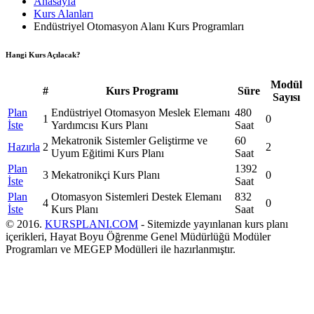
Anasayfa
Kurs Alanları
Endüstriyel Otomasyon Alanı Kurs Programları
Hangi Kurs Açılacak?
Modül
#
Kurs Programı
Süre
Sayısı
Plan
Endüstriyel Otomasyon Meslek Elemanı
480
1
0
İste
Yardımcısı Kurs Planı
Saat
Mekatronik Sistemler Geliştirme ve
60
Hazırla
2
2
Uyum Eğitimi Kurs Planı
Saat
Plan
1392
3
Mekatronikçi Kurs Planı
0
İste
Saat
Plan
Otomasyon Sistemleri Destek Elemanı
832
4
0
İste
Kurs Planı
Saat
© 2016.
KURSPLANI.COM
- Sitemizde yayınlanan kurs planı
içerikleri, Hayat Boyu Öğrenme Genel Müdürlüğü Modüler
Programları ve MEGEP Modülleri ile hazırlanmıştır.