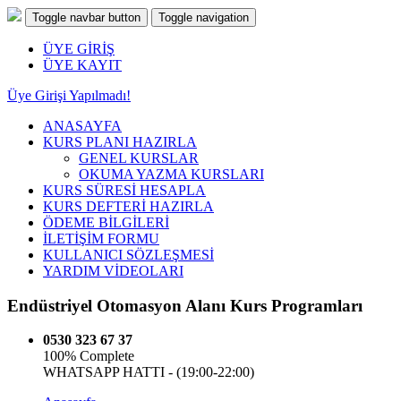
Toggle navbar button
Toggle navigation
ÜYE GİRİŞ
ÜYE KAYIT
Üye Girişi Yapılmadı!
ANASAYFA
KURS PLANI HAZIRLA
GENEL KURSLAR
OKUMA YAZMA KURSLARI
KURS SÜRESİ HESAPLA
KURS DEFTERİ HAZIRLA
ÖDEME BİLGİLERİ
İLETİŞİM FORMU
KULLANICI SÖZLEŞMESİ
YARDIM VİDEOLARI
Endüstriyel Otomasyon Alanı Kurs Programları
0530 323 67 37
100% Complete
WHATSAPP HATTI -
(19:00-22:00)